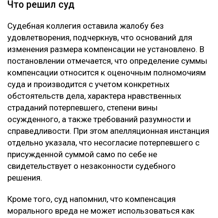
человека, включая единственную дочь заявителя.
Кроме того, потерпевший обращал внимание суда на
то, что девушка погибла в 20 лет, не успев создать
семью и реализовать свои жизненные планы. По
мнению заявителя, суд первой инстанции не в
полной мере оценил глубину нравственных
страданий отца.
Что решил суд
Судебная коллегия оставила жалобу без
удовлетворения, подчеркнув, что оснований для
изменения размера компенсации не установлено. В
постановлении отмечается, что определение суммы
компенсации относится к оценочным полномочиям
суда и производится с учетом конкретных
обстоятельств дела, характера нравственных
страданий потерпевшего, степени вины