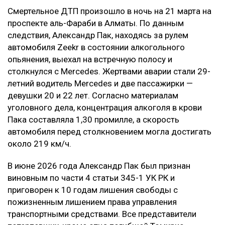
возмещения причиненных нравственных
страданий, а не в усилении карательного
воздействия на причинителя вреда, —
говорится в постановлении суда.
В результате приговор в части гражданского иска
оставили без изменения.
Контекст
Смертельное ДТП произошло в ночь на 21 марта на
проспекте аль-Фараби в Алматы. По данным
следствия, Александр Пак, находясь за рулем
автомобиля Zeekr в состоянии алкогольного
опьянения, выехал на встречную полосу и
столкнулся с Mercedes. Жертвами аварии стали 29-
летний водитель Mercedes и две пассажирки —
девушки 20 и 22 лет. Согласно материалам
уголовного дела, концентрация алкоголя в крови