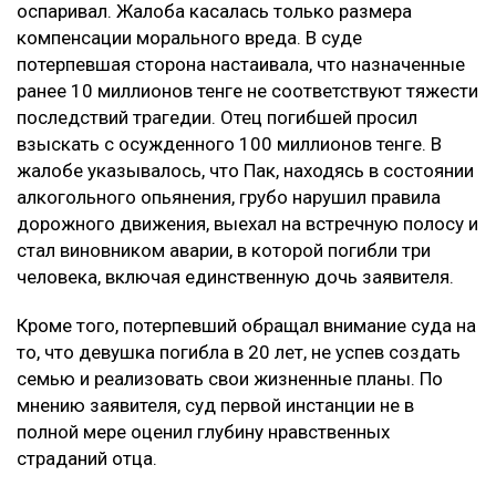
Конфликт на Кашагане: сотни рабочих требуют
выплаты компенсаций
Глубину страданий отца не оценили
Апелляцию подал потерпевший Шотенов Р.К. — отец
20-летней Томирис Кыдырбек, погибшей в аварии.
При этом сам приговор Александру Паку он не
оспаривал. Жалоба касалась только размера
компенсации морального вреда. В суде
потерпевшая сторона настаивала, что назначенные
ранее 10 миллионов тенге не соответствуют тяжести
последствий трагедии. Отец погибшей просил
взыскать с осужденного 100 миллионов тенге. В
жалобе указывалось, что Пак, находясь в состоянии
алкогольного опьянения, грубо нарушил правила
дорожного движения, выехал на встречную полосу и
стал виновником аварии, в которой погибли три