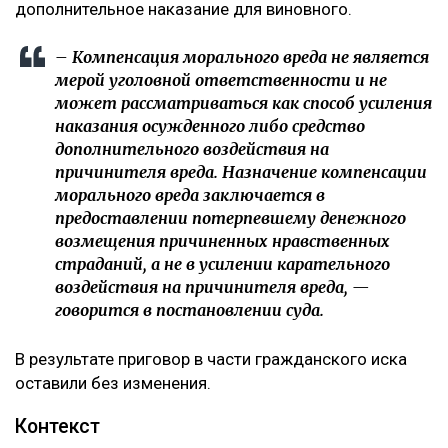
осужденного, а также требований разумности и
справедливости. При этом апелляционная инстанция
отдельно указала, что несогласие потерпевшего с
присужденной суммой само по себе не
свидетельствует о незаконности судебного
решения.
Кроме того, суд напомнил, что компенсация
морального вреда не может использоваться как
дополнительное наказание для виновного.
– Компенсация морального вреда не является
мерой уголовной ответственности и не
может рассматриваться как способ усиления
наказания осужденного либо средство
дополнительного воздействия на
причинителя вреда. Назначение компенсации
морального вреда заключается в
предоставлении потерпевшему денежного