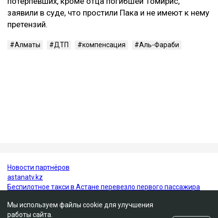
Пака составляла 1,30 промилле, а скорость
автомобиля перед столкновением могла достигать
около 219 км/ч.
В июне 2026 года Александр Пак был признан
виновным по части 4 статьи 345-1 УК РК и
приговорен к 10 годам лишения свободы с
пожизненным лишением права управления
транспортными средствами. Все представители
потерпевших, кроме отца погибшей Томирис,
заявили в суде, что простили Пака и не имеют к нему
претензий.
Алматы
ДТП
компенсация
Аль-Фараби
Мы используем файлы cookie для улучшения
работы сайта.