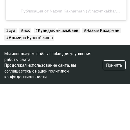
Публикация от Nazym Kakharman (@nazymkakharman)
суд
иск
Куандык Бишимбаев
Назым Кахарман
Альмира Нурлыбекова
Мы используем файлы cookie для улучшения
работы сайта.
Принять
Продолжая использование сайта, вы
соглашаетесь с нашей
политикой
конфиденциальности
.