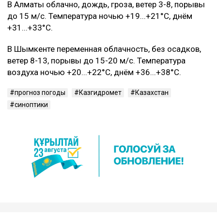
ожидаются ливни, грозы, град и порывистый ветер. В
горных районах областей Абай и Восточно-
Казахстанской области синоптики также
предупреждают о возможном повышении уровня
воды в реках из-за сильных осадков.
В Астане облачно, дождь, гроза, ветер 9-14, порывы
до 15-18 м/с. Температура воздуха ночью
+17...+19°C, днём +30...+32°C.
В Алматы облачно, дождь, гроза, ветер 3-8, порывы
до 15 м/с. Температура ночью +19...+21°C, днём
+31...+33°C.
В Шымкенте переменная облачность, без осадков,
ветер 8-13, порывы до 15-20 м/с. Температура
воздуха ночью +20...+22°C, днём +36...+38°C.
прогноз погоды
Казгидромет
Казахстан