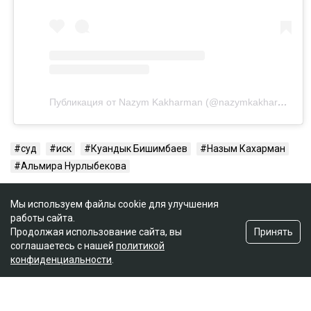
Публикация от Nazym Kakharman (@nazymkakharman)
суд
иск
Куандык Бишимбаев
Назым Кахарман
Альмира Нурлыбекова
Мы используем файлы cookie для улучшения
работы сайта.
Принять
Продолжая использование сайта, вы
соглашаетесь с нашей
политикой
конфиденциальности
.