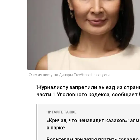
Фото из аккаунта Динары Егеубаевой в соцсети
Журналисту запретили выезд из страны
части 1 Уголовного кодекса, сообщает U
ЧИТАЙТЕ ТАКЖЕ
«Кричал, что ненавидит казахов»: ал
в парке
Водителям придется платить гораздо