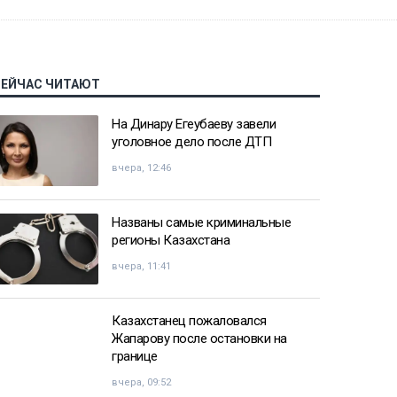
СЕЙЧАС ЧИТАЮТ
На Динару Егеубаеву завели
уголовное дело после ДТП
вчера, 12:46
Названы самые криминальные
регионы Казахстана
вчера, 11:41
Казахстанец пожаловался
Жапарову после остановки на
границе
вчера, 09:52