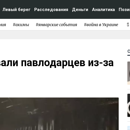
Левый берег
Расследования
Деньги
Аналитика
Пози
ния
#акимы
#январские события
#война в Украине
$
али павлодарцев из-за