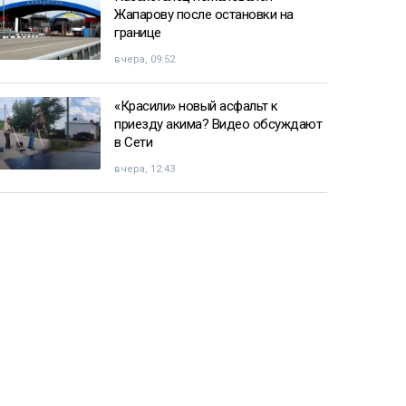
Жапарову после остановки на
границе
вчера, 09:52
«Красили» новый асфальт к
приезду акима? Видео обсуждают
в Сети
вчера, 12:43