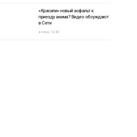
«Красили» новый асфальт к
приезду акима? Видео обсуждают
в Сети
вчера, 12:43