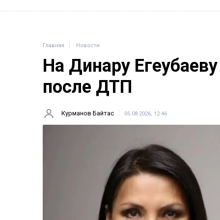
Главная
Новости
На Динару Егеубаеву
после ДТП
Курманов Байтас
05.08.2026, 12:46