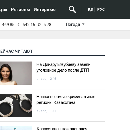
ция
Регионы
Интервью
ҚАЗ
РУС
Погода
469.85
€
542.16
₽
5.78
СЕЙЧАС ЧИТАЮТ
На Динару Егеубаеву завели
уголовное дело после ДТП
вчера, 12:46
Названы самые криминальные
регионы Казахстана
вчера, 11:41
Казахстанец пожаловался