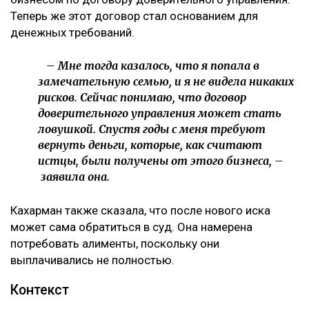
10 млрд тенге за смерть Нурай потребовали с
Шерхана Аймахана
«Пивной король» Тохтар Тулешов пытается сократить
свой 21-летний срок
Meta заплатит $567 млн за негативное влияние
Instagram на детей и молодежь
Иск спустя годы
Как поведала Назым Кахарман, претензии связаны с
фитнес-клубом, которым она управляла после
рождения второго ребенка.
– Это уже четвертый иск за два года в мою
сторону, но первый – от бывшей свекрови. Я
за все это время подала только один иск, о
лишении родительских прав. У меня
ощущение, что в их мире я виновата во всем: