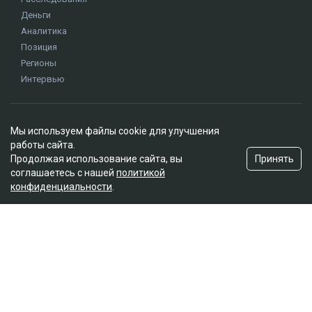
Публикация от Nazym Kakharman (@nazymkakharman)
суд
иск
Куандык Бишимбаев
Назым Кахарман
Альмира Нурлыбекова
Мы используем файлы cookie для улучшения
работы сайта.
Принять
Продолжая использование сайта, вы
соглашаетесь с нашей
политикой
конфиденциальности
.