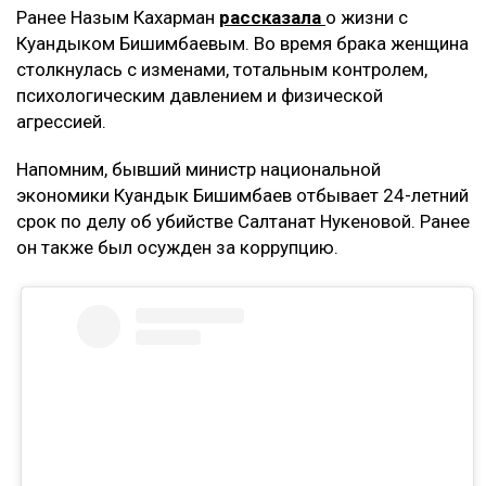
что развелась, что высказала свое мнение,
что дети не хотят общаться с ними, –
комментирует она.
По её словам, помещение, где работал фитнес-клуб,
было оформлено на мать Куандыка Бишимбаева
(Альмиру Нурлыбекову), а сама она управляла
бизнесом по договору доверительного управления.
Теперь же этот договор стал основанием для
денежных требований.
– Мне тогда казалось, что я попала в
замечательную семью, и я не видела никаких
рисков. Сейчас понимаю, что договор
доверительного управления может стать
ловушкой. Спустя годы с меня требуют
вернуть деньги, которые, как считают
истцы, были получены от этого бизнеса, –
заявила она.