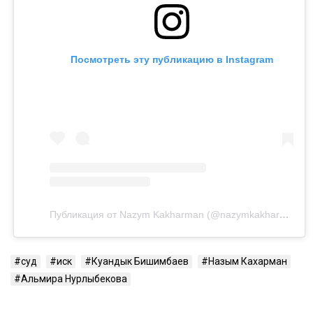
Кахарман также сказала, что после нового иска
может сама обратиться в суд. Она намерена
потребовать алименты, поскольку они
выплачивались не полностью.
Контекст
Ранее Назым Кахарман
рассказала
о жизни с
Куандыком Бишимбаевым. Во время брака женщина
столкнулась с изменами, тотальным контролем,
психологическим давлением и физической
агрессией.
Напомним, бывший министр национальной
экономики Куандык Бишимбаев отбывает 24-летний
срок по делу об убийстве Салтанат Нукеновой. Ранее
он также был осужден за коррупцию.