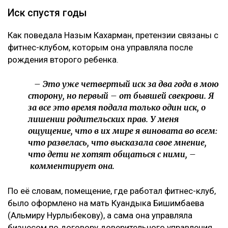
Коллаж Ulysmedia.kz
Назым Кахарман сообщила, что мать ее бывшего
мужа Куандыка Бишимбаева подала против нее иск
почти на 25 млн тенге. По словам Кахарман, это
четвертое судебное разбирательство,
инициированное семьей осужденного экс-министра
за последние два года, ссообщает Ulysmedia.kz.
ЧИТАЙТЕ ТАКЖЕ