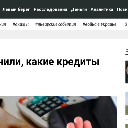
Левый берег
Расследования
Деньги
Аналитика
Пози
ния
#акимы
#январские события
#война в Украине
$
нили, какие кредиты