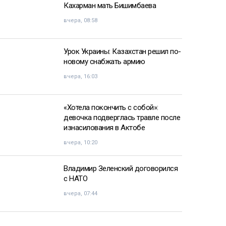
Кахарман мать Бишимбаева
вчера, 08:58
Урок Украины: Казахстан решил по-
новому снабжать армию
вчера, 16:03
«Хотела покончить с собой»:
девочка подверглась травле после
изнасилования в Актобе
вчера, 10:20
Владимир Зеленский договорился
с НАТО
вчера, 07:44