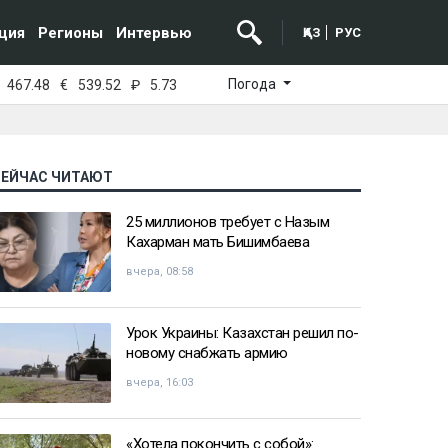
ция
Регионы
Интервью
ҚАЗ
РУС
Погода
467.48
€
539.52
₽
5.73
СЕЙЧАС ЧИТАЮТ
25 миллионов требует с Назым
Кахарман мать Бишимбаева
вчера, 08:58
Урок Украины: Казахстан решил по-
новому снабжать армию
вчера, 16:03
«Хотела покончить с собой»: