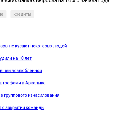
анских банках выросла на 14% с начала года.
ие
кредиты