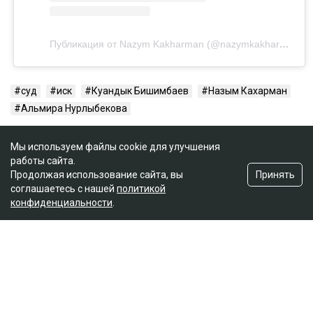
Публикация от Nazym Kakharman (@nazymkakharman)
суд
иск
Куандык Бишимбаев
Назым Кахарман
Альмира Нурлыбекова
Мы используем файлы cookie для улучшения
работы сайта.
Принять
Продолжая использование сайта, вы
соглашаетесь с нашей
политикой
конфиденциальности
.