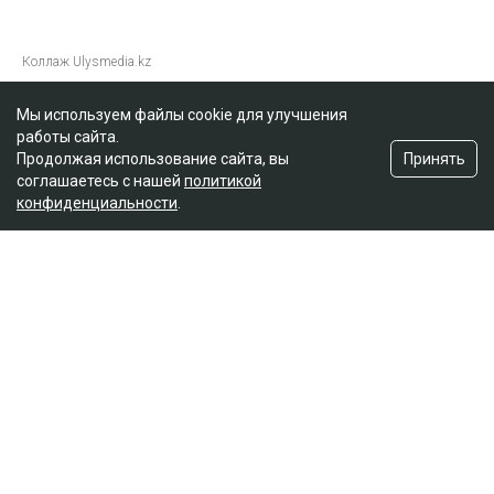
Главная
Новости
Отец погибшей в ДТП на аль-
Мы используем файлы cookie для улучшения
работы сайта.
Фараби потребовал с Александра
Принять
Продолжая использование сайта, вы
Пака 100 миллионов
соглашаетесь с нашей
политикой
конфиденциальности
.
Динара Бекболаева
07.08.2026, 14:27