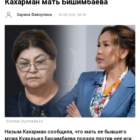
Кахарман мать Бишимбаева
Зарина Файзулина
06.08.2026, 08:58
Коллаж Ulysmedia.kz
Назым Кахарман сообщила, что мать ее бывшего
мужа Куандыка Бишимбаева подала против нее иск