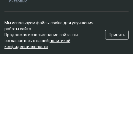
Интервью
Редакция
Мы используем файлы cookie для улучшения
О проекте
работы сайта.
Правила сайта
Принять
Продолжая использование сайта, вы
Реклама на сайте
соглашаетесь с нашей
политикой
конфиденциальности
.
Контакты
Редакционная политика
Мы в социальных сетях
Подписаться на Google News