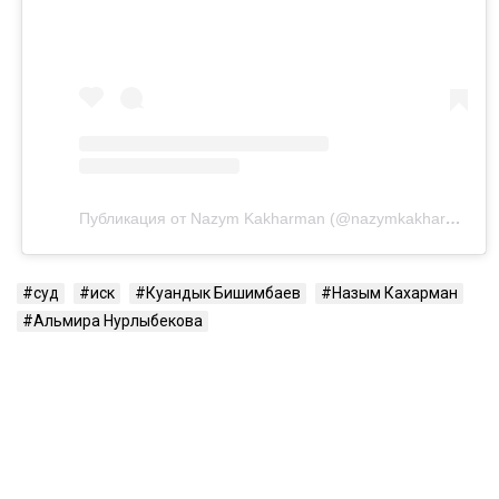
Публикация от Nazym Kakharman (@nazymkakharman)
суд
иск
Куандык Бишимбаев
Назым Кахарман
Альмира Нурлыбекова