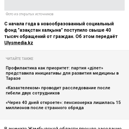
Фото из открытых источников
С начала года в новообразованный социальный
фонд "Қазақстан халқына" поступило свыше 40
тысяч обращений от граждан. Об этом передаёт
Ulysmedia.kz
ЧИТАЙТЕ ТАКЖЕ
Профилактика как приоритет: партия «Әділет»
представила инициативы для развития медицины в
Таразе
«Казахтелеком» проводит расследование после
гибели двух сотрудников
«Через 40 дней откроете»: пенсионерка лишилась 15
миллионов после странного обряда
В акимате Жамбылской области прошло заседание