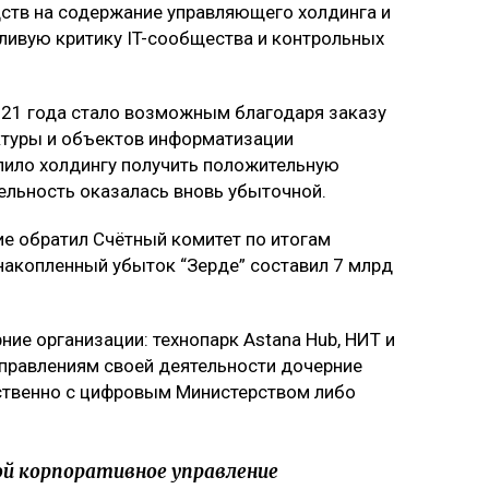
ств на содержание управляющего холдинга и
ливую критику IT-сообщества и контрольных
021 года стало возможным благодаря заказу
туры и объектов информатизации
олило холдингу получить положительную
тельность оказалась вновь убыточной.
 обратил Счётный комитет по итогам
накопленный убыток “Зерде” составил 7 млрд
ние организации: технопарк Astana Hub, НИТ и
аправлениям своей деятельности дочерние
ственно с цифровым Министерством либо
ой корпоративное управление