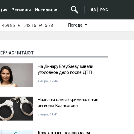
ция
Регионы
Интервью
ҚАЗ
РУС
Погода
469.85
€
542.16
₽
5.78
СЕЙЧАС ЧИТАЮТ
На Динару Егеубаеву завели
уголовное дело после ДТП
вчера, 12:46
Названы самые криминальные
регионы Казахстана
вчера, 11:41
Казахстанец пожаловался