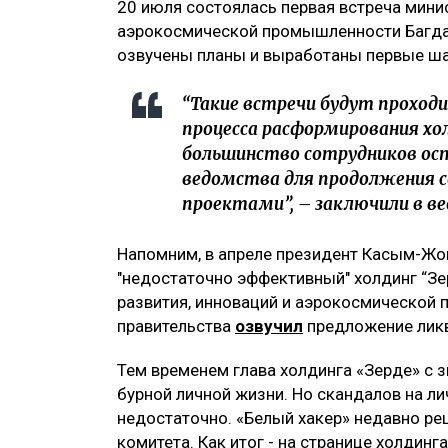
20 июля состоялась первая встреча мини
аэрокосмической промышленности Багдат
озвучены планы и выработаны первые ша
“Такие встречи будут проход
процесса расформирования хо
большинство сотрудников ос
ведомства для продолжения 
проектами”, – заключили в в
Напомним, в апреле президент Касым-Жо
"недостаточно эффективный" холдинг “Зе
развития, инноваций и аэрокосмической
правительства
озвучил
предложение ликв
Тем временем глава холдинга «Зерде» с 
бурной личной жизни. Но скандалов на л
недостаточно. «Белый хакер» недавно ре
комитета. Как итог - на странице холдинг