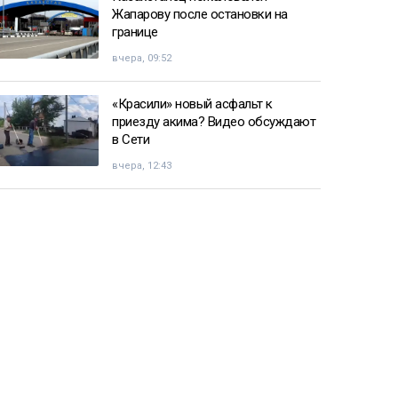
Жапарову после остановки на
границе
вчера, 09:52
«Красили» новый асфальт к
приезду акима? Видео обсуждают
в Сети
вчера, 12:43