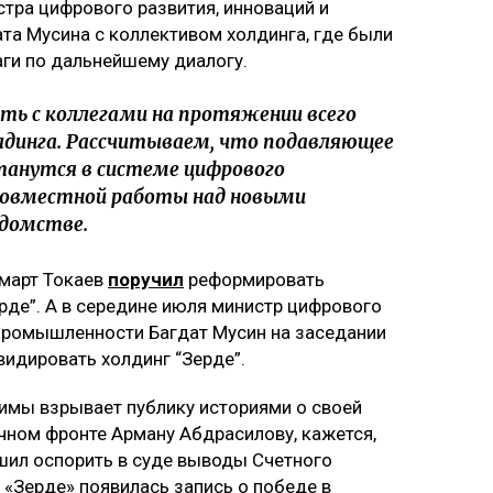
стра цифрового развития, инноваций и
а Мусина с коллективом холдинга, где были
ги по дальнейшему диалогу.
ить с коллегами на протяжении всего
лдинга. Рассчитываем, что подавляющее
танутся в системе цифрового
совместной работы над новыми
едомстве.
март Токаев
поручил
реформировать
рде”. А в середине июля министр цифрового
 промышленности Багдат Мусин на заседании
идировать холдинг “Зерде”.
зимы взрывает публику историями о своей
ичном фронте Арману Абдрасилову, кажется,
шил оспорить в суде выводы Счетного
а «Зерде» появилась запись о победе в