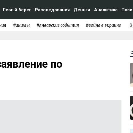
Левый берег
Расследования
Деньги
Аналитика
Пози
ния
#акимы
#январские события
#война в Украине
$
аявление по