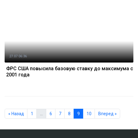
27.07 06:36
ФРС США повысила базовую ставку до максимума с
2001 года
« Назад
1
…
6
7
8
9
10
Вперед »