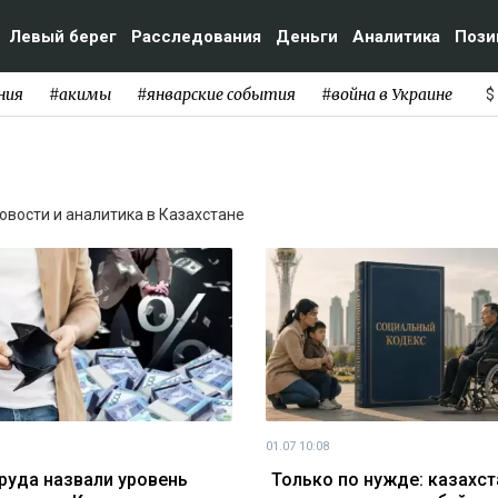
Левый берег
Расследования
Деньги
Аналитика
Пози
ния
#акимы
#январские события
#война в Украине
$
Новости и аналитика в Казахстане
01.07 10:08
руда назвали уровень
Только по нужде: казахс