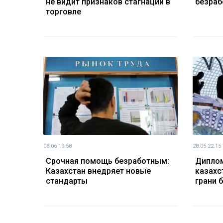
не видит признаков стагнации в
безраб
торговле
08.06 19:58
28.05 22:15
Срочная помощь безработным:
Диплом
Казахстан внедряет новые
казахс
стандарты
грани 