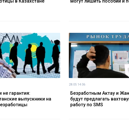
отицы в Казахстане
могут лишить пособий и 
28.05 14:06
 не гарантия:
Безработным Актау и Жа
танские выпускники на
будут предлагать вахтов
безработицы
работу по SMS