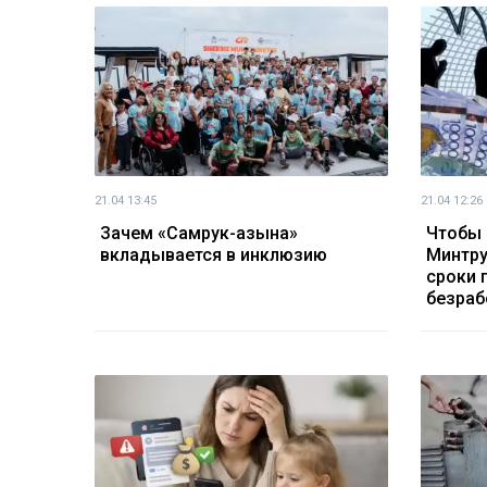
21.04 13:45
21.04 12:26
Зачем «Самрук-Қазына»
Чтобы 
вкладывается в инклюзию
Минтру
сроки 
безраб