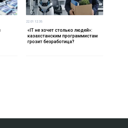
22.01 12:35
ы
«IT не хочет столько людей»:
казахстанским программистам
грозит безработица?