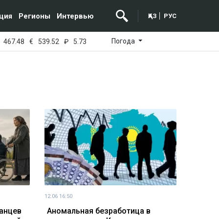
ция
Регионы
Интервью
ҚАЗ
РУС
Погода
467.48
€
539.52
₽
5.73
12.06 16:50
танцев
Аномальная безработица в