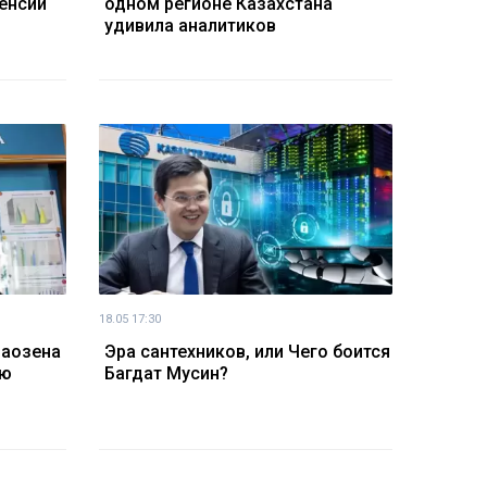
пенсий
одном регионе Казахстана
удивила аналитиков
18.05 17:30
наозена
Эра сантехников, или Чего боится
ую
Багдат Мусин?