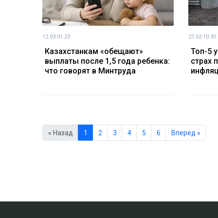
12.03 01:23
27.02 10:30
Казахстанкам «обещают»
Топ-5 
выплаты после 1,5 года ребенка:
страх 
что говорят в Минтруда
инфляц
« Назад
1
2
3
4
5
6
Вперед »