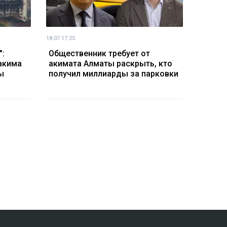
18.07 17:25
":
Общественник требует от
акима
акимата Алматы раскрыть, кто
ы
получил миллиарды за парковки