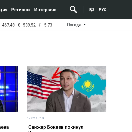
ция
Регионы
Интервью
ҚАЗ
РУС
Погода
467.48
€
539.52
₽
5.73
17.02 15:10
аева
Санжар Бокаев покинул