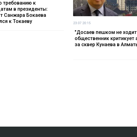
о требованию к
атам в президенты:
т Санжара Бокаева
лся к Токаеву
23.07 20:15
"Досаев пешком не ходит
общественник критикует 
за сквер Кунаева в Алмат