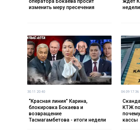
оператора Бокаева просит
ждёт К
изменить меру пресечения
недели
30.11 20:40
04.09 17:36
“Красная линия” Карина,
Сканда
блокировка Бокаева и
КТЖ по
возвращение
почему
Тасмагамбетова - итоги недели
кассы