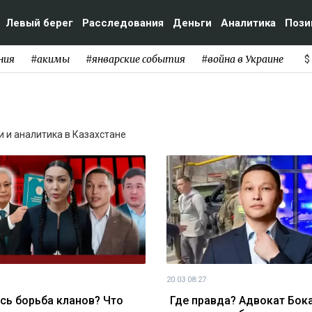
Левый берег
Расследования
Деньги
Аналитика
Пози
ния
#акимы
#январские события
#война в Украине
$
ти и аналитика в Казахстане
20.03 08:27
сь борьба кланов? Что
Где правда? Адвокат Бок