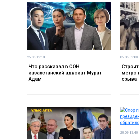
25.06 12:18
05.06 09:00
Что рассказал в ООН
Строит
казахстанский адвокат Мурат
метро 
Адам
срыва
28.09 13:40