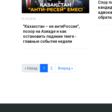
Спор п
кандид
адвока
обрати
01.10 22:01
"Казахстан – не антиРоссия",
позор на Азиаде и как
остановить падение тенге -
главные события недели
« Назад
1
2
Вперед »