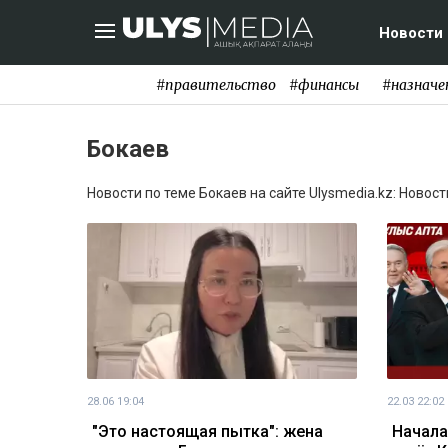
Новости
#правительство
#финансы
#назначе
Бокаев
Новости по теме Бокаев на сайте Ulysmedia.kz: Новос
28.06 19:04
22.03 22:02
"Это настоящая пытка": жена
Начала