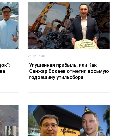
25.12 18:45
ок”:
Упущенная прибыль, или Как
ва
Санжар Бокаев отметил восьмую
годовщину утильсбора