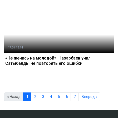
17.01 13:14
«Не женись на молодой»: Назарбаев учил
Сатыбалды не повторять его ошибки
« Назад
1
2
3
4
5
6
7
Вперед »