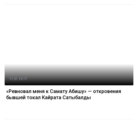
17.01 15:17
«Ревновал меня к Самату Абишу» — откровения
бывшей токал Кайрата Сатыбалды