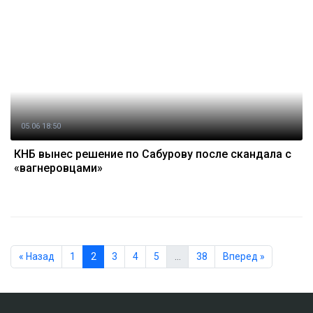
05.06 18:50
КНБ вынес решение по Сабурову после скандала с
«вагнеровцами»
« Назад
1
2
3
4
5
…
38
Вперед »