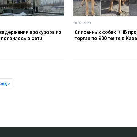
20.02 19:29
задержания прокурора из
Списанных собак КНБ про
 появилось в сети
торгах по 900 тенге в Каз
ред »