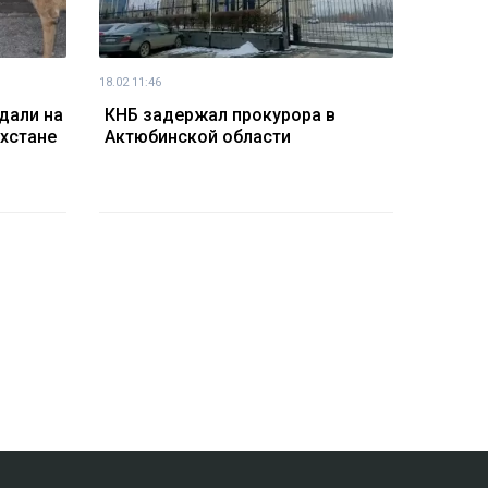
18.02 11:46
дали на
КНБ задержал прокурора в
ахстане
Актюбинской области