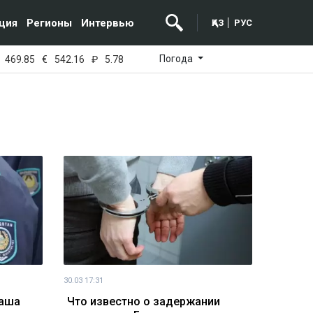
ция
Регионы
Интервью
ҚАЗ
РУС
Погода
469.85
€
542.16
₽
5.78
30.03 17:31
хаша
Что известно о задержании