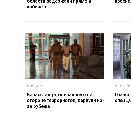
области задержали прямо в
арсена
кабинете
20.03 13:48
19.03 10:26
Казахстанца, воевавшего на
О масс
стороне террористов, вернули из-
спецЦ
за рубежа