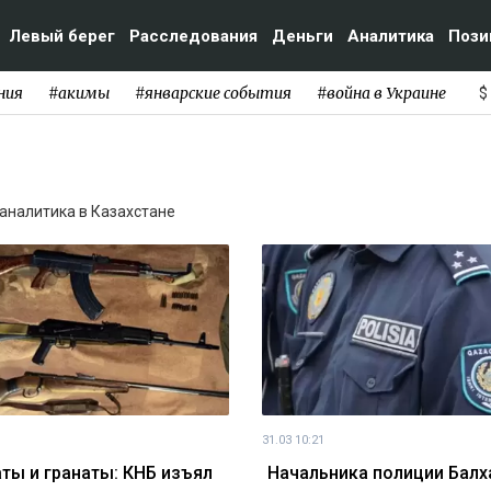
Левый берег
Расследования
Деньги
Аналитика
Пози
ния
#акимы
#январские события
#война в Украине
$
и аналитика в Казахстане
31.03 10:21
ты и гранаты: КНБ изъял
Начальника полиции Бал