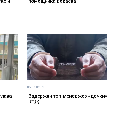
тке и
помощника Бокаева
06.03 08:52
глава
Задержан топ-менеджер «дочки»
КТЖ