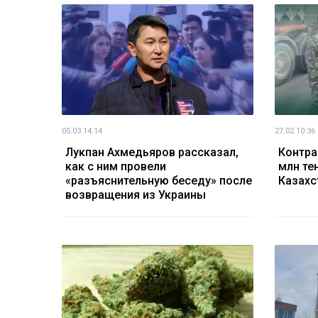
05.03 14:14
27.02 10:36
Лукпан Ахмедьяров рассказал,
Контра
как с ним провели
млн те
«разъяснительную беседу» после
Казахс
возвращения из Украины