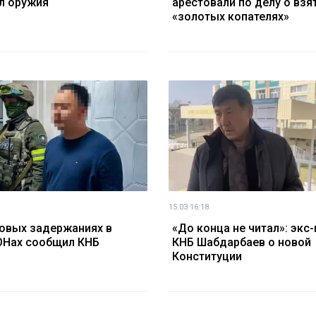
л оружия
арестовали по делу о взя
«золотых копателях»
15.03 16:18
овых задержаниях в
«До конца не читал»: экс-
ОНах сообщил КНБ
КНБ Шабдарбаев о новой
Конституции