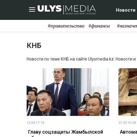
Новости
#правительство
#финансы
#назначе
КНБ
Новости по теме КНБ на сайте Ulysmedia.kz: Новости 
13.04 17:18
31.03 10:28
Главу соцзащиты Жамбылской
Автома