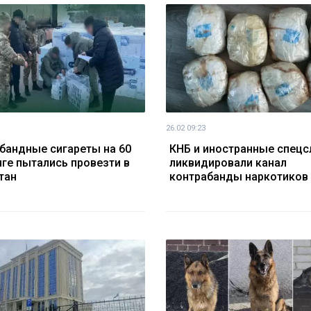
26.02 09:23
бандные сигареты на 60
КНБ и иностранные спец
нге пытались провезти в
ликвидировали канал
тан
контрабанды наркотиков