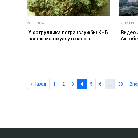
24.02 10:57
23.02 11:01
У сотрудника погранслужбы КНБ
Видео 
нашли марихуану в сапоге
Актобе
« Назад
1
2
3
4
5
6
…
38
Впе