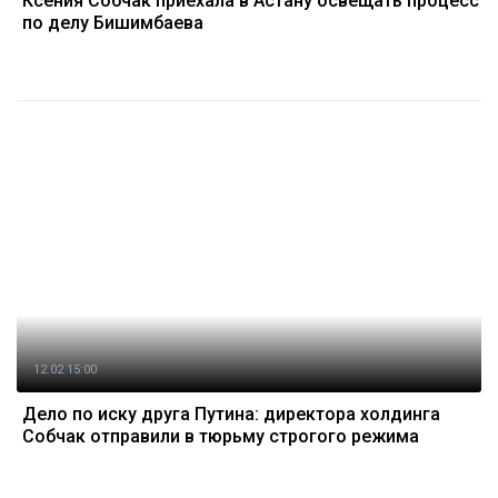
Ксения Собчак приехала в Астану освещать процесс
по делу Бишимбаева
12.02 15:00
Дело по иску друга Путина: директора холдинга
Собчак отправили в тюрьму строгого режима