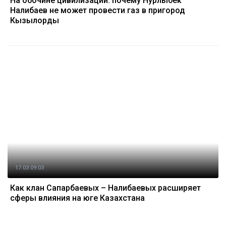
На обочине цивилизации: почему Нурлыбек
Налибаев не может провести газ в пригород
Кызылорды
17.03 09:03
Как клан Сапарбаевых – Налибаевых расширяет
сферы влияния на юге Казахстана