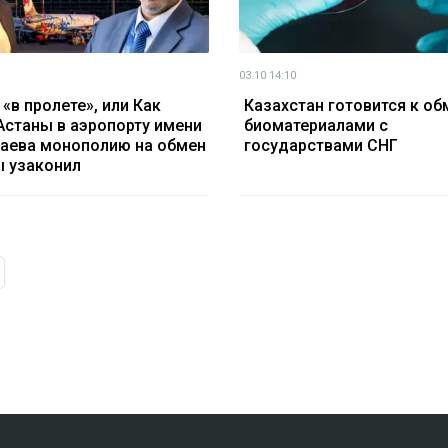
03.10 14:10
 «в пролете», или Как
Казахстан готовится к об
станы в аэропорту имени
биоматериалами с
аева монополию на обмен
государствами СНГ
 узаконил