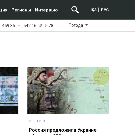
ция
Регионы
Интервью
ҚАЗ
РУС
Погода
469.85
€
542.16
₽
5.78
28.11 11:10
Россия предложила Украине