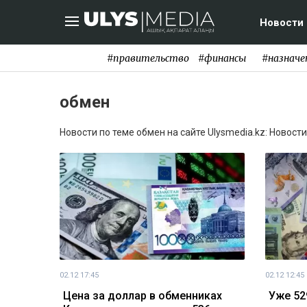
Новости
#правительство
#финансы
#назначе
обмен
Новости по теме обмен на сайте Ulysmedia.kz: Новост
02.12 17:45
02.12 12:45
Цена за доллар в обменниках
Уже 52