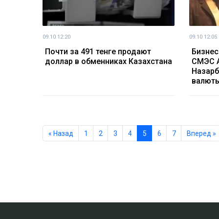
09.10 12:20
09.10 12:05
Почти за 491 тенге продают
Бизнес
доллар в обменниках Казахстана
СМЭС А
Назарб
валюты
« Назад
1
2
3
4
5
6
7
Вперед »