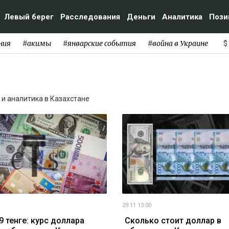
Левый берег
Расследования
Деньги
Аналитика
Пози
ния
#акимы
#январские события
#война в Украине
$
и и аналитика в Казахстане
29.11 13:00
9 тенге: курс доллара
Сколько стоит доллар в