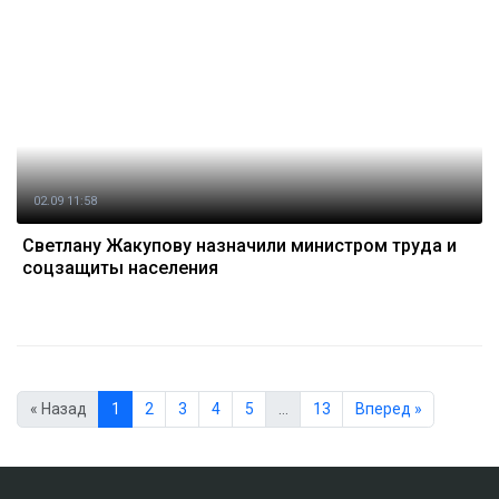
02.09 11:58
Светлану Жакупову назначили министром труда и
соцзащиты населения
« Назад
1
2
3
4
5
…
13
Вперед »