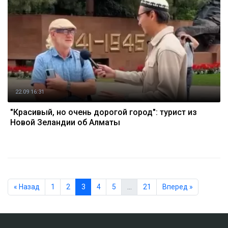
22.09 16:31
"Красивый, но очень дорогой город": турист из
Новой Зеландии об Алматы
« Назад
1
2
3
4
5
…
21
Вперед »