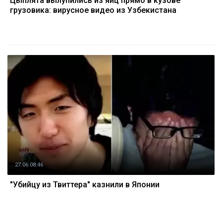
Цыплята вылупились из яиц прямо в кузове
грузовика: вирусное видео из Узбекистана
27.06 08:46
"Убийцу из Твиттера" казнили в Японии