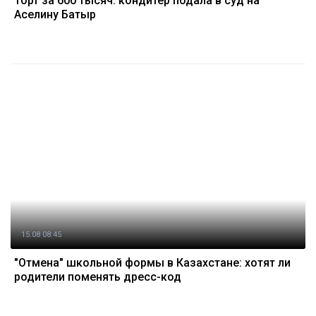
Торт за 600 тысяч: кондитер подала в суд на
Аселину Батыр
15.08 08:45
"Отмена" школьной формы в Казахстане: хотят ли
родители поменять дресс-код