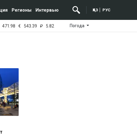
ция
Регионы
Интервью
ҚАЗ
РУС
Погода
471.98
€
543.39
₽
5.82
т