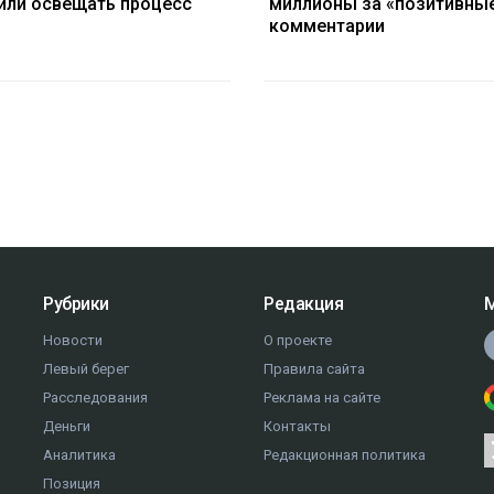
или освещать процесс
миллионы за «позитивны
комментарии
Рубрики
Редакция
М
Новости
О проекте
Левый берег
Правила сайта
Расследования
Реклама на сайте
Деньги
Контакты
Аналитика
Редакционная политика
Позиция