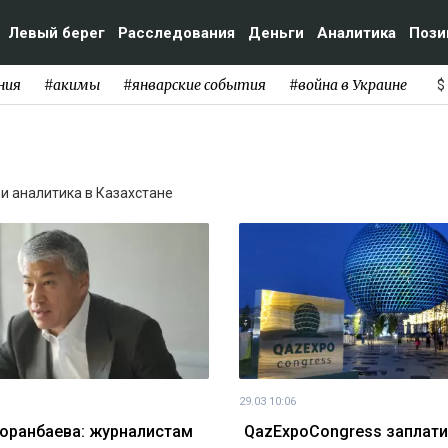
Левый берег
Расследования
Деньги
Аналитика
Пози
ния
#акимы
#январские события
#война в Украине
$
 и аналитика в Казахстане
29.03 10:06
оранбаева: журналистам
QazExpoCongress заплати