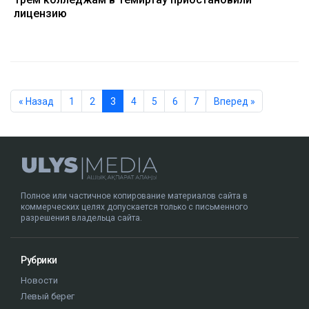
лицензию
« Назад
1
2
3
4
5
6
7
Вперед »
Полное или частичное копирование материалов сайта в
коммерческих целях допускается только с письменного
разрешения владельца сайта.
Рубрики
Новости
Левый берег