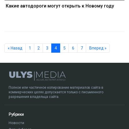
Какие автодороги могут открыть к Новому году
« Назад
1
2
3
4
5
6
7
Вперед »
Полное или частичное копирование материалов сайта в
коммерческих целях допускается только с письменного
разрешения владельца сайта.
Рубрики
Новости