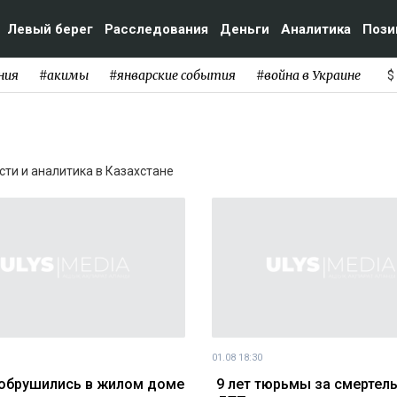
Левый берег
Расследования
Деньги
Аналитика
Пози
ния
#акимы
#январские события
#война в Украине
$
ости и аналитика в Казахстане
01.08 18:30
обрушились в жилом доме
9 лет тюрьмы за смертел