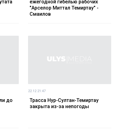
утата
ежегодной гибелью рабочих
"Арселор Миттал Темиртау" -
Смаилов
22.12 21:47
ли до
Трасса Нур-Султан-Темиртау
закрыта из-за непогоды