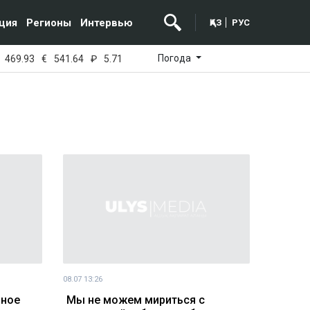
ция
Регионы
Интервью
ҚАЗ
РУС
Погода
469.93
€
541.64
₽
5.71
08.07 13:26
ьное
Мы не можем мириться с