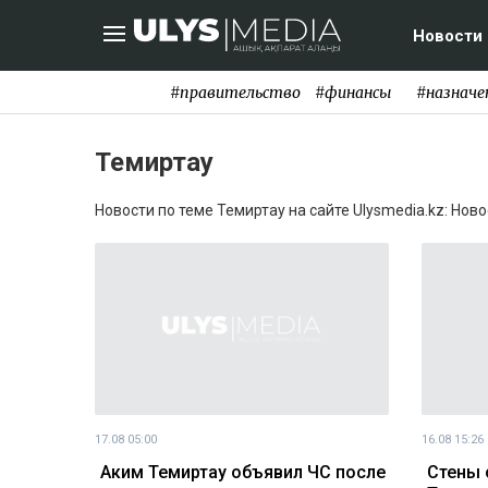
Новости
#правительство
#финансы
#назначе
Темиртау
Новости по теме Темиртау на сайте Ulysmedia.kz: Нов
17.08 05:00
16.08 15:26
Аким Темиртау объявил ЧС после
Стены 