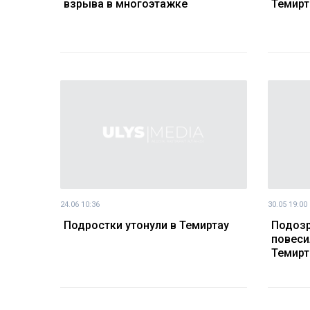
взрыва в многоэтажке
Темирт
24.06 10:36
30.05 19:00
Подростки утонули в Темиртау
Подозр
повеси
Темирт