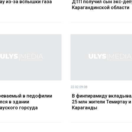
ау из-за вспышки газа
ДТП получил сын экс-деп
Карагандинской области
22.02 09:08
еваемый в педофилии
В финпирамиду вкладыва
лся в здании
25 млн жители Темиртау и
ауского горсуда
Караганды