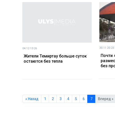
30.11 20:23
04.12 13:26
Почти 
Жители Темиртау больше суток
размес
остаются без тепла
без пр
« Назад
1
2
3
4
5
6
7
Вперед »