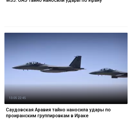
WSJ: ОАЭ тайно наносили удары по Ирану
13.05 22:45
Саудовская Аравия тайно наносила удары по
проиранским группировкам в Ираке