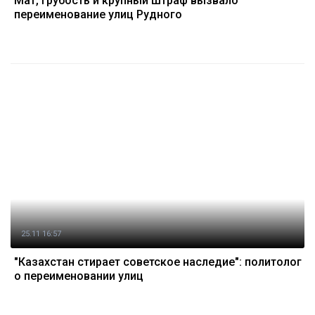
Мат, грубость и крупный штраф вызвало
переименование улиц Рудного
25.11 16:57
"Казахстан стирает советское наследие": политолог
о переименовании улиц