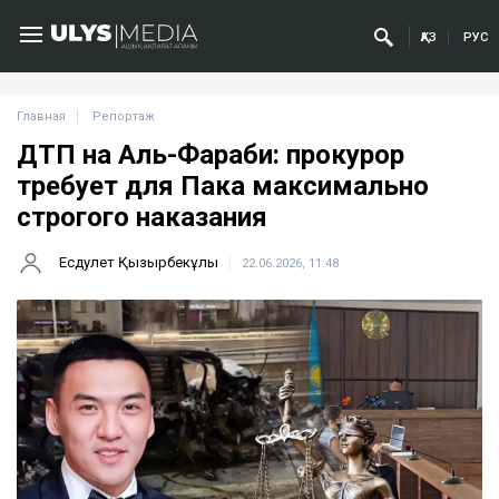
ҚАЗ
РУС
Главная
Репортаж
ДТП на Аль-Фараби: прокурор
требует для Пака максимально
строгого наказания
Есдәулет Қызырбекұлы
22.06.2026, 11:48