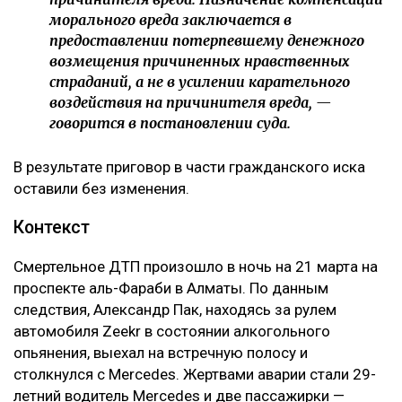
Кроме того, суд напомнил, что компенсация
морального вреда не может использоваться как
дополнительное наказание для виновного.
– Компенсация морального вреда не является
мерой уголовной ответственности и не
может рассматриваться как способ усиления
наказания осужденного либо средство
дополнительного воздействия на
причинителя вреда. Назначение компенсации
морального вреда заключается в
предоставлении потерпевшему денежного
возмещения причиненных нравственных
страданий, а не в усилении карательного
воздействия на причинителя вреда, —
говорится в постановлении суда.
В результате приговор в части гражданского иска
оставили без изменения.