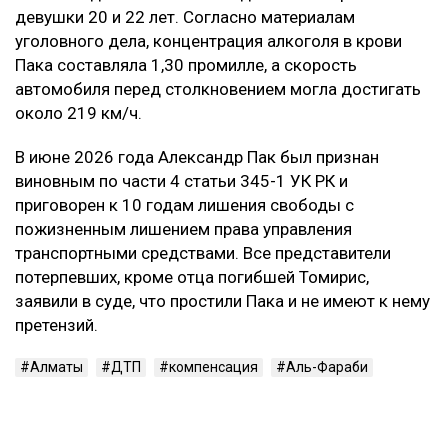
Контекст
Смертельное ДТП произошло в ночь на 21 марта на
проспекте аль-Фараби в Алматы. По данным
следствия, Александр Пак, находясь за рулем
автомобиля Zeekr в состоянии алкогольного
опьянения, выехал на встречную полосу и
столкнулся с Mercedes. Жертвами аварии стали 29-
летний водитель Mercedes и две пассажирки —
девушки 20 и 22 лет. Согласно материалам
уголовного дела, концентрация алкоголя в крови
Пака составляла 1,30 промилле, а скорость
автомобиля перед столкновением могла достигать
около 219 км/ч.
В июне 2026 года Александр Пак был признан
виновным по части 4 статьи 345-1 УК РК и
приговорен к 10 годам лишения свободы с