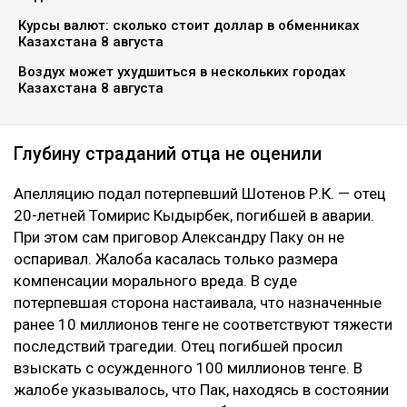
Апелляционный суд Алматы рассмотрел спор о
размере компенсации морального вреда по делу о
смертельном ДТП на проспекте аль-Фараби. Отец
одной из погибших в аварии девушек просил
увеличить выплату с 10 до 100 миллионов тенге,
сообщает Ulysmedia.kz.
ЧИТАЙТЕ ТАКЖЕ
Блогер из Алматы поплатился за мат и непристойные
видео в сети
Курсы валют: сколько стоит доллар в обменниках
Казахстана 8 августа
Воздух может ухудшиться в нескольких городах
Казахстана 8 августа
Глубину страданий отца не оценили
Апелляцию подал потерпевший Шотенов Р.К. — отец