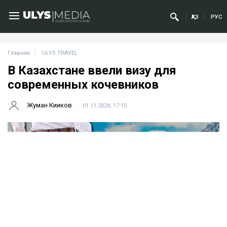
ҚАЗ
РУС
Главная
ULYS TRAVEL
В Казахстане ввели визу для
современных кочевников
Жуман Кииков
01.11.2024, 17:15