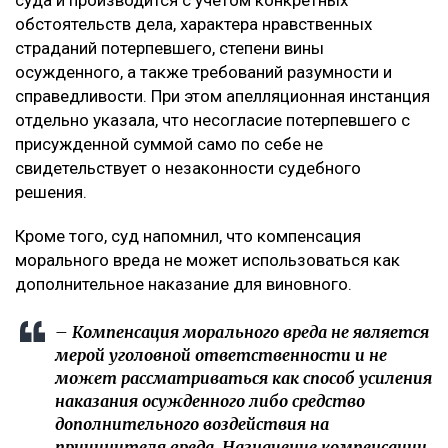
страданий отца.
Что решил суд
Судебная коллегия оставила жалобу без
удовлетворения, подчеркнув, что оснований для
изменения размера компенсации не установлено. В
постановлении отмечается, что определение суммы
компенсации относится к оценочным полномочиям
суда и производится с учетом конкретных
обстоятельств дела, характера нравственных
страданий потерпевшего, степени вины
осужденного, а также требований разумности и
справедливости. При этом апелляционная инстанция
отдельно указала, что несогласие потерпевшего с
присужденной суммой само по себе не
свидетельствует о незаконности судебного
решения.