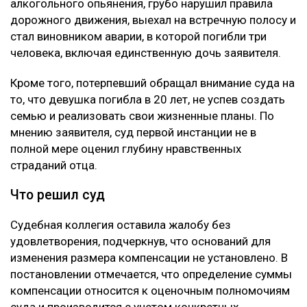
20-летней Томирис Кыдырбек, погибшей в аварии.
При этом сам приговор Александру Паку он не
оспаривал. Жалоба касалась только размера
компенсации морального вреда. В суде
потерпевшая сторона настаивала, что назначенные
ранее 10 миллионов тенге не соответствуют тяжести
последствий трагедии. Отец погибшей просил
взыскать с осужденного 100 миллионов тенге. В
жалобе указывалось, что Пак, находясь в состоянии
алкогольного опьянения, грубо нарушил правила
дорожного движения, выехал на встречную полосу и
стал виновником аварии, в которой погибли три
человека, включая единственную дочь заявителя.
Кроме того, потерпевший обращал внимание суда на
то, что девушка погибла в 20 лет, не успев создать
семью и реализовать свои жизненные планы. По
мнению заявителя, суд первой инстанции не в
полной мере оценил глубину нравственных