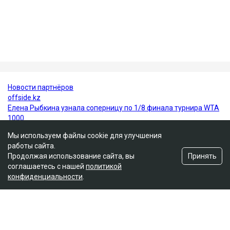
пожизненным лишением права управления
транспортными средствами. Все представители
потерпевших, кроме отца погибшей Томирис,
заявили в суде, что простили Пака и не имеют к нему
претензий.
Алматы
ДТП
компенсация
Аль-Фараби
Мы используем файлы cookie для улучшения
работы сайта.
Принять
Продолжая использование сайта, вы
соглашаетесь с нашей
политикой
конфиденциальности
.