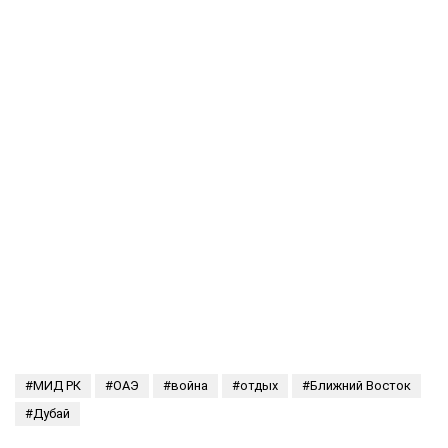
МИД РК
ОАЭ
война
отдых
Ближний Восток
Дубай