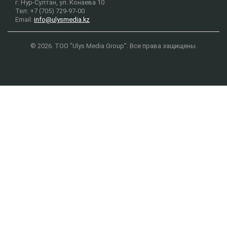
г. Нур-Султан, ул. Конаева 10
Тел: +7 (705) 729-97-00
Email:
info@ulysmedia.kz
© 2026. ТОО "Ulys Media Group". Все права защищены.