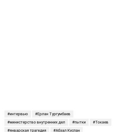
интервью
Ерлан Тургумбаев
министерство внутренних дел
пытки
Токаев
январская трагедия
Абзал Куспан