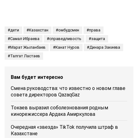
дети
Казахстан
омбудсмен
права
Самал Ибраева
справедливость
защита
Марат Жыланбаев
Канат Нуров
Динара Закиева
Талгат Ластаев
Вам будет интересно
Смена руководства: что известно о новом главе
совета директоров QazaqGaz
Токаев выразил соболезнования родным
кинорежиссера Ардака Амиркулова
Очередная «звезда» TikTok получила штраф в
Казахстане