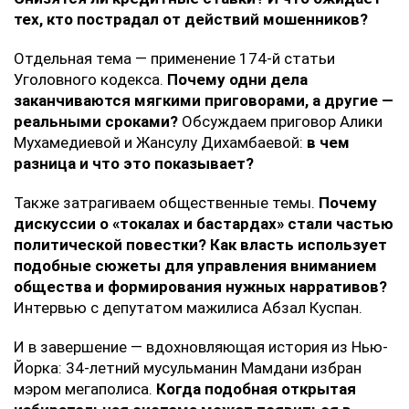
тех, кто пострадал от действий мошенников?
Отдельная тема — применение 174-й статьи
Уголовного кодекса.
Почему одни дела
заканчиваются мягкими приговорами, а другие —
реальными сроками?
Обсуждаем приговор Алики
Мухамедиевой и Жансулу Дихамбаевой:
в чем
разница и что это показывает?
Также затрагиваем общественные темы.
Почему
дискуссии о «токалах и бастардах» стали частью
политической повестки? Как власть использует
подобные сюжеты для управления вниманием
общества и формирования нужных нарративов?
Интервью с депутатом мажилиса Абзал Куспан.
И в завершение — вдохновляющая история из Нью-
Йорка: 34-летний мусульманин Мамдани избран
мэром мегаполиса.
Когда подобная открытая