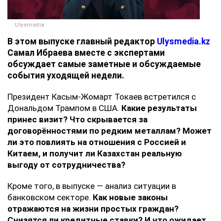
Ulysmedia
В этом выпуске главный редактор
Ulysmedia.kz
Самал Ибраева вместе с экспертами
обсуждает самые заметные и обсуждаемые
события уходящей недели.
Президент Касым-Жомарт Токаев встретился с
Дональдом Трампом в США.
Какие результаты
принес визит? Что скрывается за
договорённостями по редким металлам? Может
ли это повлиять на отношения с Россией и
Китаем, и получит ли Казахстан реальную
выгоду от сотрудничества?
Кроме того, в выпуске — анализ ситуации в
банковском секторе.
Как новые законы
отражаются на жизни простых граждан?
Снизятся ли кредитные ставки? И что ожидает