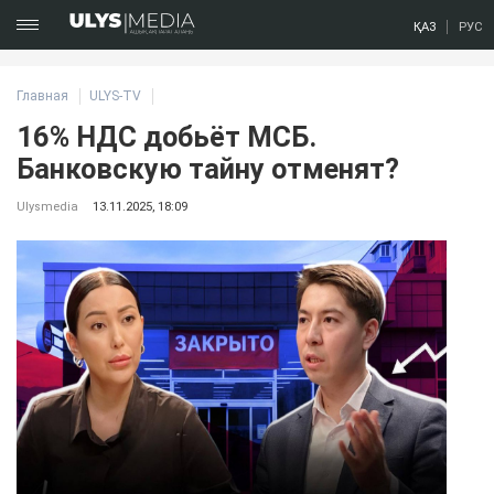
ҚАЗ
РУС
Главная
ULYS-TV
16% НДС добьёт МСБ.
Банковскую тайну отменят?
Ulysmedia
13.11.2025, 18:09