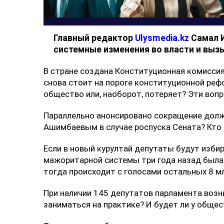
коллаж Ulysmedia
Главный редактор
Ulysmedia.kz
Самал И
системные изменения во власти и вы
В стране создана Конституционная комиссия,
снова стоит на пороге конституционной реф
общество или, наоборот, потеряет? Эти во
Параллельно анонсировано сокращение долж
Ашимбаевым в случае роспуска Сената? Кто
Если в новый курултай депутаты будут изби
мажоритарной системы три года назад была 
тогда происходит с голосами остальных 8 м
При наличии 145 депутатов парламента возни
заниматься на практике? И будет ли у общес