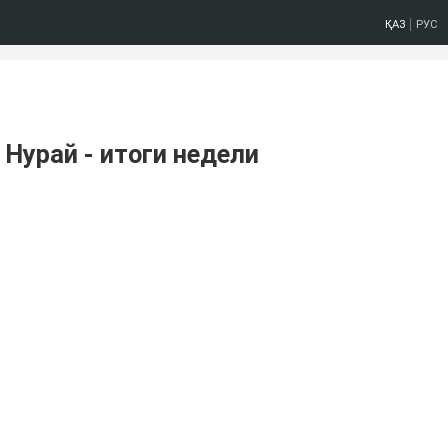
ҚАЗ
РУС
Нурай - итоги недели