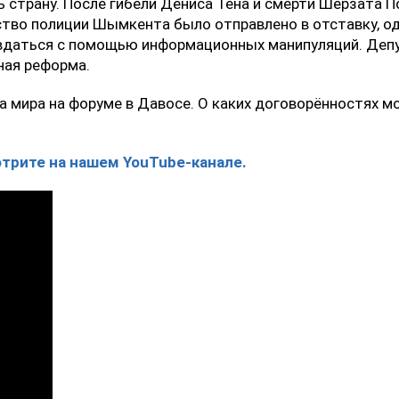
страну. После гибели Дениса Тена и смерти Шерзата По
ство полиции Шымкента было отправлено в отставку, од
вдаться с помощью информационных манипуляций. Депу
ная реформа.
та мира на форуме в Давосе. О каких договорённостях м
трите на нашем YouTube-канале.