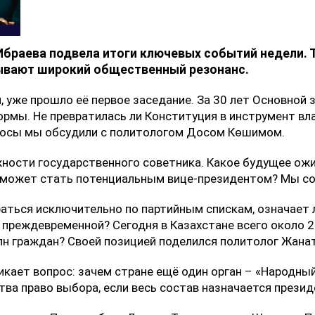
браева подвела итоги ключевых событий недели. 
зывают широкий общественный резонанс.
 уже прошло её первое заседание. За 30 лет Основной 
ормы. Не превратилась ли Конституция в инструмент вл
просы мы обсудили с политологом Досом Көшимом.
ности государственного советника. Какое будущее ожи
 может стать потенциальным вице-президентом? Мы со
раться исключительно по партийным спискам, означает 
преждевременной? Сегодня в Казахстане всего около 2
лн граждан? Своей позицией поделился политолог Жан
кает вопрос: зачем стране ещё один орган – «Народный
тва право выбора, если весь состав назначается прези