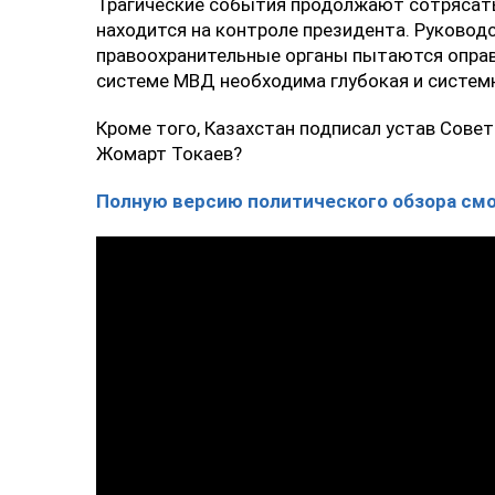
Трагические события продолжают сотрясать 
находится на контроле президента. Руковод
правоохранительные органы пытаются опра
системе МВД необходима глубокая и систем
Кроме того, Казахстан подписал устав Сове
Жомарт Токаев?
Полную версию политического обзора смо