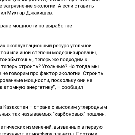
 загрязнение экологии. А если ставить
снил Мухтар Джакишев.
стране мощности по выработке
как эксплуатационный ресурс угольной
в той или иной степени модернизированы,
ргоизбыточны, теперь же подходим к
 теперь строить? Угольные? Но тогда мы
 не говорим про фактор экологии. Строить
ированные мощности, поскольку они не
на атомную энергетику”, – сообщил
а Казахстан – страна с высоким углеродным
льных так называемых “карбоновых” пошлин.
матических изменений, вызванных в первую
загрязняют атмосферу планеты. Поэтому