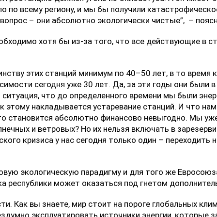
о по всему региону, и мы бы получили катастрофическое
 вопрос – они абсолютно экологически чистые”, – поя
обходимо хотя бы из-за того, что все действующие в 
нству этих станций минимум по 40–50 лет, в то время 
симости сегодня уже 30 лет. Да, за эти годы они были 
 ситуация, что до определенного времени мы были эне
к этому накладывается устаревание станций. И что нам
то становится абсолютно финансово невыгодно. Мы уже
лнечных и ветровых? Но их нельзя включать в зарезерв
ского кризиса у нас сегодня только один – переходить 
новую экологическую парадигму и для того же Евросоюз
ика республики может оказаться под гнетом дополните
и. Как вы знаете, мир стоит на пороге глобальных кли
здумно эксплуатировать источники энергии, которые 