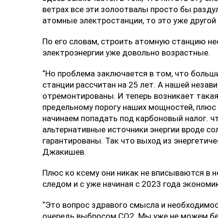
ветрах все эти золоотвалы просто бы раздул
атомные электростанции, то это уже другой
По его словам, строить атомную станцию не
электроэнергии уже довольно возрастные.
“Но проблема заключается в том, что больши
станции рассчитан на 25 лет. А нашей незави
отремонтированы. И теперь возникает такая
предельному порогу наших мощностей, плюс 
начинаем попадать под карбоновый налог. ч
альтернативные источники энергии вроде со
гарантированы. Так что выход из энергетиче
Джакишев.
Плюс ко ксему они никак не вписываются в 
следом и с уже начиная с 2023 года эконом
“Это вопрос здравого смысла и необходимост
очередь выбросом СО2. Мы уже не можем бе