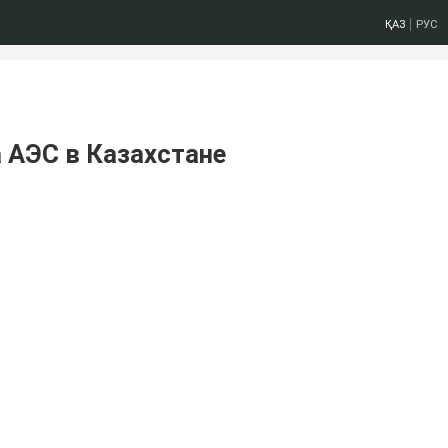
ҚАЗ
РУС
 АЭС в Казахстане