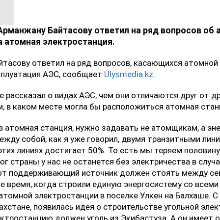
Арманжану Байтасову ответил на ряд вопросов об а
а атомная электростанция.
тасову ответил на ряд вопросов, касающихся атомной 
ксплуатация АЭС, сообщает
Ulysmedia.kz
.
 рассказал о видах АЭС, чем они отличаются друг от др
, в каком месте могла бы расположиться атомная стан
а атомная станция, нужно задавать не атомщикам, а эн
жду собой, как я уже говорил, двумя транзитными лини
этих линиях достигает 50%. То есть мы теряем половину
г страны у нас не останется без электричества в случа
т поддерживающий источник должен стоять между сев
 время, когда строили единую энергосистему со всеми 
 атомной электростанции в поселке Улкен на Балхаше. 
ахстане, появилась идея о строительстве угольной эле
лектростанцию должен уголь из Экибастуза. А он имеет