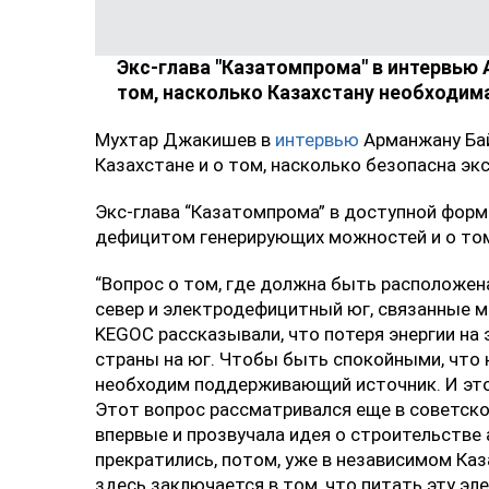
Экс-глава "Казатомпрома" в интервью 
том, насколько Казахстану необходим
Мухтар Джакишев в
интервью
Арманжану Бай
Казахстане и о том, насколько безопасна э
Экс-глава “Казатомпрома” в доступной форме
дефицитом генерирующих можностей и о том
“Вопрос о том, где должна быть расположен
север и электродефицитный юг, связанные ме
KEGOC рассказывали, что потеря энергии на 
страны на юг. Чтобы быть спокойными, что ю
необходим поддерживающий источник. И это
Этот вопрос рассматривался еще в советское
впервые и прозвучала идея о строительстве
прекратились, потом, уже в независимом Каз
здесь заключается в том, что питать эту э