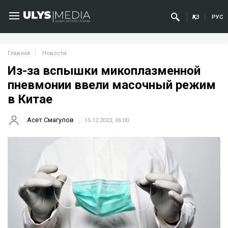
ҚАЗ
РУС
Главная
Новости
Из-за вспышки микоплазменной
пневмонии ввели масочный режим
в Китае
Асет Смагулов
15.12.2023, 06:00