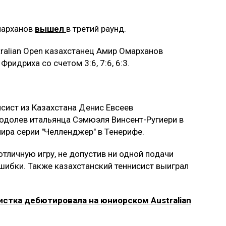
марханов
вышел
в третий раунд.
tralian Open казахстанец Амир Омарханов
ридриха со счетом 3:6, 7:6, 6:3.
исист из Казахстана Денис Евсеев
 одолев итальянца Сэмюэля Винсент-Ругиери в
ира серии "Челленджер" в Тенерифе.
тличную игру, не допустив ни одной подачи
ибки. Также казахстанский теннисист выиграл
истка дебютировала на юниорском Australian