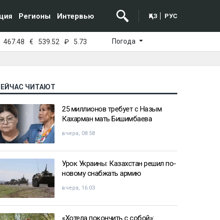
ция
Регионы
Интервью
ҚАЗ
РУС
Погода
467.48
€
539.52
₽
5.73
СЕЙЧАС ЧИТАЮТ
25 миллионов требует с Назым
Кахарман мать Бишимбаева
вчера, 08:58
Урок Украины: Казахстан решил по-
новому снабжать армию
вчера, 16:03
«Хотела покончить с собой»: