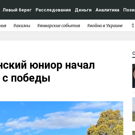
Левый берег
Расследования
Деньги
Аналитика
Пози
ния
#акимы
#январские события
#война в Украине
$
анский юниор начал
 с победы