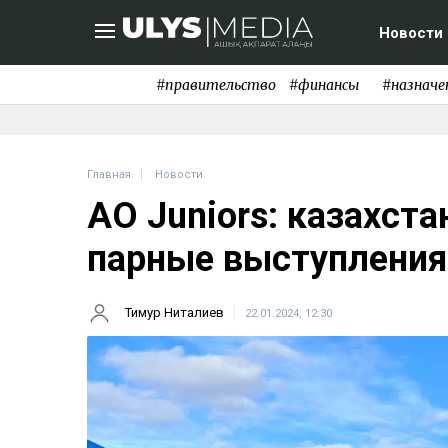
Новости
#правительство
#финансы
#назначе
Главная
Новости
AO Juniors: казахст
парные выступления
Тимур Ниталиев
22.01.2024, 12:30