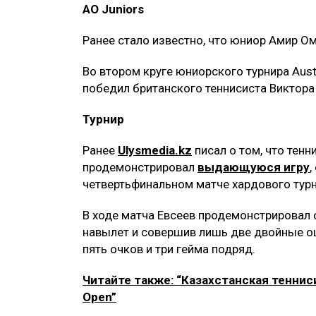
AO Juniors
Ранее стало известно, что юниор Амир О
Во втором круге юниорского турнира Aus
победил британского теннисиста Виктора Ф
Турнир
Ранее
Ulysmedia.kz
писал о том, что тенн
продемонстрировал
выдающуюся игру
,
четвертьфинальном матче хардового турн
В ходе матча Евсеев продемонстрировал о
навылет и совершив лишь две двойные ош
пять очков и три гейма подряд.
Читайте также: “Казахстанская теннис
Open”