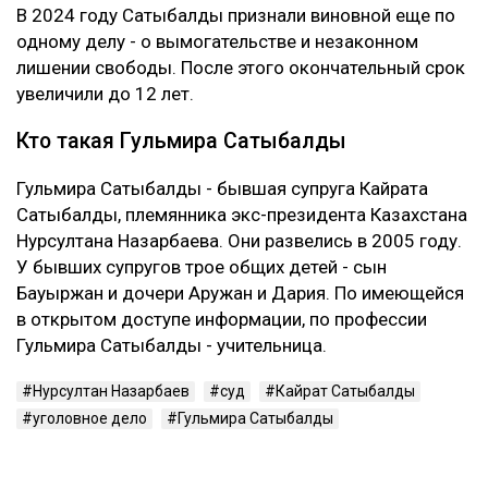
Это уже четвертое уголовное дело
Первые два приговора Сатыбалды вынесли в 2023
году. Ее судили по делам о самоуправстве,
похищении человека, присвоении и растрате
имущества. По совокупности ей назначили восемь
лет лишения свободы.
В 2024 году Сатыбалды признали виновной еще по
одному делу - о вымогательстве и незаконном
лишении свободы. После этого окончательный срок
увеличили до 12 лет.
Кто такая Гульмира Сатыбалды
Гульмира Сатыбалды - бывшая супруга Кайрата
Сатыбалды, племянника экс-президента Казахстана
Нурсултана Назарбаева. Они развелись в 2005 году.
У бывших супругов трое общих детей - сын