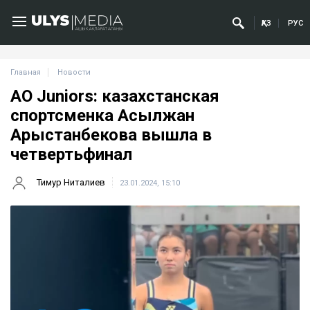
ҚАЗ
РУС
Главная
Новости
AO Juniors: казахстанская
спортсменка Асылжан
Арыстанбекова вышла в
четвертьфинал
Тимур Ниталиев
23.01.2024, 15:10