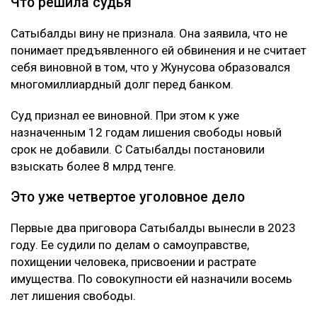
это под давлением.
Как утверждает журналист, мужчину несколько
месяцев незаконно удерживали в подвале дома
Сатыбалды. После продажи построенного жилья у
Жунусова остался долг перед «ВТБ Банком» на
сумму более 8 млрд тенге.
Что решила судья
Сатыбалды вину не признала. Она заявила, что не
понимает предъявленного ей обвинения и не считает
себя виновной в том, что у Жунусова образовался
многомиллиардный долг перед банком.
Суд признал ее виновной. При этом к уже
назначенным 12 годам лишения свободы новый
срок не добавили. С Сатыбалды постановили
взыскать более 8 млрд тенге.