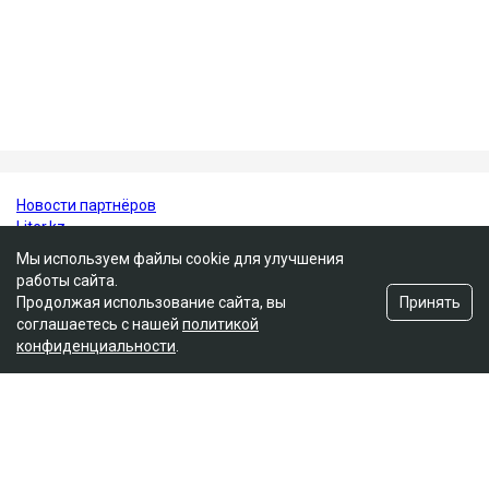
Бауыржан и дочери Аружан и Дария. По имеющейся
в открытом доступе информации, по профессии
Гульмира Сатыбалды - учительница.
Нурсултан Назарбаев
суд
Кайрат Сатыбалды
уголовное дело
Гульмира Сатыбалды
Мы используем файлы cookie для улучшения
работы сайта.
Принять
Продолжая использование сайта, вы
соглашаетесь с нашей
политикой
конфиденциальности
.