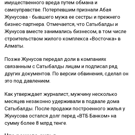
10 млрд тенге за смерть Нурай потребовали с
Шерхана Аймахана
Подробности
Как сообщил
журналист
Михаил Козачков, на этот
раз Сатыбалды обвиняли в причинении
имущественного вреда путем обмана и
самоуправстве. Потерпевшим признали Абая
Жунусова - бывшего мужа ее сестры и прежнего
бизнес-партнера. Отмечается, что Сатыбалды и
Жунусов вместе занимались бизнесом, в том числе
строительством жилого комплекса «Восточка» в
Алматы.
Позже Жунусов передал доли в компаниях
связанным с Сатыбалды лицам и подписал ряд
других документов. По версии обвинения, сделал он