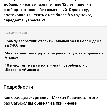
коллаж: архив Ulysmedia.kz
Бывшую жену племянника Нурсултана Назарбаева
Гульмиру Сатыбалды признали виновной по
четвертому уголовному делу. Новый срок ей не
добавили - ранее назначенные 12 лет лишения
свободы остались без изменений. Однако суд
постановил взыскать с нее более 8 млрд тенге,
передаёт Ulysmedia.kz.
ЧИТАЙТЕ ТАКЖЕ
Трампу запретили строить бальный зал в Белом доме
за $400 млн
Миллиарды тенге украли на реконструкции водовода в
Атырау