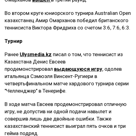
Во втором круге юниорского турнира Australian Open
казахстанец Амир Омарханов победил британского
теннисиста Виктора Фридриха со счетом 3:6, 7:6, 6:3.
Турнир
Ранее
Ulysmedia.kz
писал о том, что теннисист из
Казахстана Денис Евсеев
продемонстрировал
выдающуюся игру
, одолев
итальянца Сэмюэля Винсент-Ругиери в
четвертьфинальном матче хардового турнира серии
"Челленджер" в Тенерифе.
В ходе матча Евсеев продемонстрировал отличную
игру, не допустив ни одной подачи навылет и
совершив лишь две двойные ошибки. Также
казахстанский теннисист выиграл пять очков и три
гейма подряд.