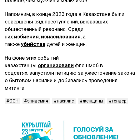
больше, чем мужчин и мальчиков.
Напомним, в конце 2023 года в Казахстане были
совершены ряд преступлений, вызвавших
общественный резонанс. Среди
них
избиения
,
изнасилования
, а
также
убийства
детей и женщин.
На фоне этих событий
казахстанцы
организовали
флешмоб в
соцсетях, запустили петицию за ужесточение закона
о бытовом насилии и добивались проведения
митинга.
ООН
эпидемия
насилие
женщины
гендер