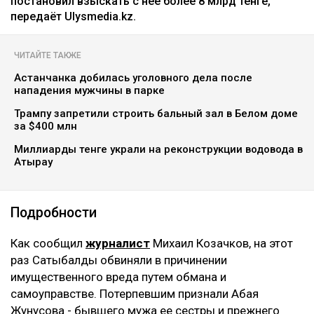
постановил взыскать с нее более 8 млрд тенге,
передаёт Ulysmedia.kz.
ЧИТАЙТЕ ТАКЖЕ
Астанчанка добилась уголовного дела после
нападения мужчины в парке
Трампу запретили строить бальный зал в Белом доме
за $400 млн
Миллиарды тенге украли на реконструкции водовода в
Атырау
Подробности
Как сообщил
журналист
Михаил Козачков, на этот
раз Сатыбалды обвиняли в причинении
имущественного вреда путем обмана и
самоуправстве. Потерпевшим признали Абая
Жунусова - бывшего мужа ее сестры и прежнего