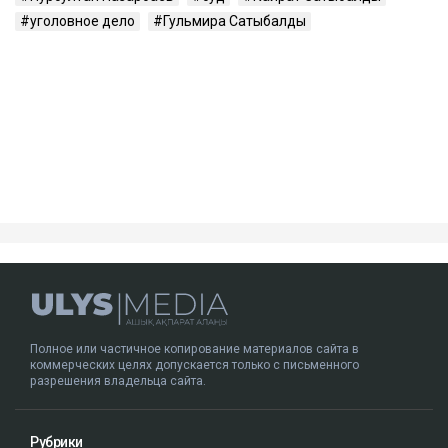
лет лишения свободы.
В 2024 году Сатыбалды признали виновной еще по
одному делу - о вымогательстве и незаконном
лишении свободы. После этого окончательный срок
увеличили до 12 лет.
Кто такая Гульмира Сатыбалды
Гульмира Сатыбалды - бывшая супруга Кайрата
Сатыбалды, племянника экс-президента Казахстана
Нурсултана Назарбаева. Они развелись в 2005 году.
У бывших супругов трое общих детей - сын
Бауыржан и дочери Аружан и Дария. По имеющейся
в открытом доступе информации, по профессии
Гульмира Сатыбалды - учительница.
Нурсултан Назарбаев
суд
Кайрат Сатыбалды
уголовное дело
Гульмира Сатыбалды