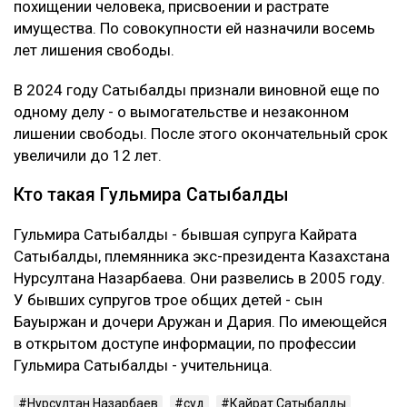
Что решила судья
Сатыбалды вину не признала. Она заявила, что не
понимает предъявленного ей обвинения и не считает
себя виновной в том, что у Жунусова образовался
многомиллиардный долг перед банком.
Суд признал ее виновной. При этом к уже
назначенным 12 годам лишения свободы новый
срок не добавили. С Сатыбалды постановили
взыскать более 8 млрд тенге.
Это уже четвертое уголовное дело
Первые два приговора Сатыбалды вынесли в 2023
году. Ее судили по делам о самоуправстве,
похищении человека, присвоении и растрате
имущества. По совокупности ей назначили восемь