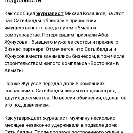
Гульмиру Сатыбалды признали виновной по
четвертому уголовному делу. Новый срок ей не
добавили - ранее назначенные 12 лет лишения
свободы остались без изменений. Однако суд
постановил взыскать с нее более 8 млрд тенге,
передаёт Ulysmedia.kz.
ЧИТАЙТЕ ТАКЖЕ
Трампу запретили строить бальный зал в Белом доме
за $400 млн
Миллиарды тенге украли на реконструкции водовода в
Атырау
10 млрд тенге за смерть Нурай потребовали с
Шерхана Аймахана
Подробности
Как сообщил
журналист
Михаил Козачков, на этот