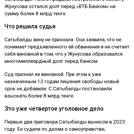
раз Сатыбалды обвиняли в причинении
имущественного вреда путем обмана и
самоуправстве. Потерпевшим признали Абая
Жунусова - бывшего мужа ее сестры и прежнего
бизнес-партнера. Отмечается, что Сатыбалды и
Жунусов вместе занимались бизнесом, в том числе
строительством жилого комплекса «Восточка» в
Алматы.
Позже Жунусов передал доли в компаниях
связанным с Сатыбалды лицам и подписал ряд
других документов. По версии обвинения, сделал он
это под давлением.
Как утверждает журналист, мужчину несколько
месяцев незаконно удерживали в подвале дома
Сатыбалды. После продажи построенного жилья у
Жунусова остался долг перед «ВТБ Банком» на
сумму более 8 млрд тенге.