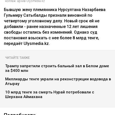
Гульмиру Сатыбалды осудили по
еще одному делу - суд постановил
взыскать более 8 млрд
Ильяс Бахыт
08.08.2026, 11:24
коллаж: архив Ulysmedia.kz
Бывшую жену племянника Нурсултана Назарбаева