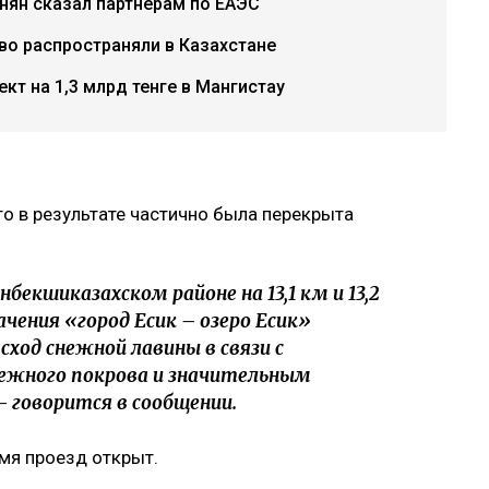
инян сказал партнёрам по ЕАЭС
о распространяли в Казахстане
кт на 1,3 млрд тенге в Мангистау
о в результате частично была перекрыта
Енбекшиказахском районе на 13,1 км и 13,2
чения «город Есик – озеро Есик»
ход снежной лавины в связи с
ежного покрова и значительным
 - говорится в сообщении.
емя проезд открыт.