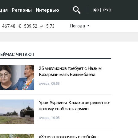
ция
Регионы
Интервью
ҚАЗ
РУС
Погода
467.48
€
539.52
₽
5.73
СЕЙЧАС ЧИТАЮТ
25 миллионов требует с Назым
Кахарман мать Бишимбаева
вчера, 08:58
Урок Украины: Казахстан решил по-
новому снабжать армию
вчера, 16:03
«Хотела покончить с собой»: