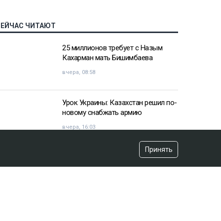
СЕЙЧАС ЧИТАЮТ
25 миллионов требует с Назым
Кахарман мать Бишимбаева
вчера, 08:58
Урок Украины: Казахстан решил по-
новому снабжать армию
вчера, 16:03
Принять
«Хотела покончить с собой»:
девочка подверглась травле после
изнасилования в Актобе
вчера, 10:20
Владимир Зеленский договорился