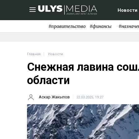
Новости
#правительство
#финансы
#назначе
Главная
Новости
Снежная лавина сош
области
Аскар Жакыпов
22.03.2025, 19:27