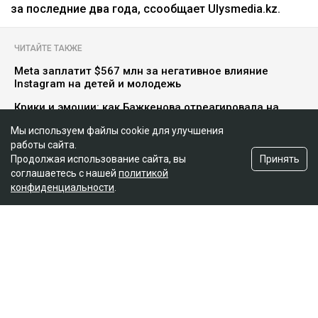
за последние два года, ссообщает Ulysmedia.kz.
ЧИТАЙТЕ ТАКЖЕ
Meta заплатит $567 млн за негативное влияние
Instagram на детей и молодежь
Крики и эмоции: как Бажкенова отреагировала на
показания в суде
Мы используем файлы cookie для улучшения
На бездомных и психически больных людей массово
работы сайта.
оформляли кредиты в Казахстане
Принять
Продолжая использование сайта, вы
соглашаетесь с нашей
политикой
конфиденциальности
.
Иск спустя годы
Как поведала Назым Кахарман, претензии связаны с
фитнес-клубом, которым она управляла после
рождения второго ребенка.
– Это уже четвертый иск за два года в мою