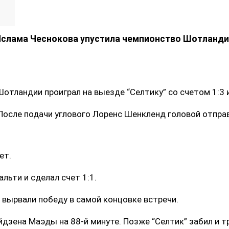
Ислама Чеснокова упустила чемпионство Шотланди
отландии проиграл на выезде “Селтику” со счетом 1:3 
 После подачи углового Лоренс Шенкленд головой отправ
ет.
льти и сделал счет 1:1.
 вырвали победу в самой концовке встречи.
зена Маэды на 88-й минуте. Позже “Селтик” забил и т