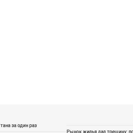
ана за один раз
Рынок жилья дал трещину: п