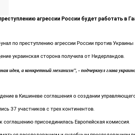
 преступлению агрессии России будет работать в Га
унал по преступлению агрессии России против Украины 
ение украинская сторона получила от Нидерландов.
ная идея, а конкретный механизм”, - подчеркнул глава украин
дение в Кишиневе соглашения о создании управляющег
лись 37 участников с трех континентов.
 к соглашению присоединилась Европейская комиссия.
аниматься расследованием и судебным преследованием 