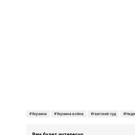
Украина
Украина война
гаагский суд
Нид
Вам будет интересно