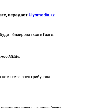
аге, передает
Ulysmedia.kz
будет базироваться в Гааге.
ского МИДа.
о комитета спецтрибунала.
высокопоставленных российских