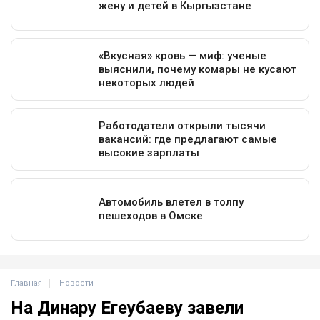
Главная
Новости
На Динару Егеубаеву завели