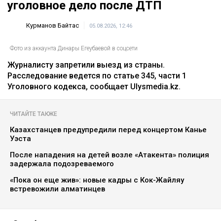
уголовное дело после ДТП
Курманов Байтас
05.08.2026, 12:46
Фото из аккаунта Динары Егеубаевой в соцсети
Журналисту запретили выезд из страны.
Расследование ведется по статье 345, части 1
Уголовного кодекса, сообщает Ulysmedia.kz.
ЧИТАЙТЕ ТАКЖЕ
Казахстанцев предупредили перед концертом Канье
Уэста
После нападения на детей возле «Атакента» полиция
задержала подозреваемого
«Пока он еще жив»: новые кадры с Кок-Жайляу
встревожили алматинцев